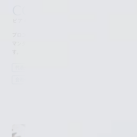
COMPANY
ピアセラボについて
プロユースのヘア技術を提供する、
マンダム・ファミリーカンパニー ピアセラボで
す。
代表挨拶
企業理念
会社概要
沿革
詳しく見る
詳しく見る