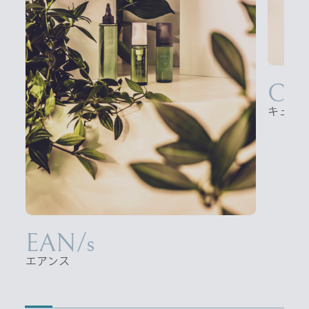
form
フォー
CURE FORCE
キュアフォース