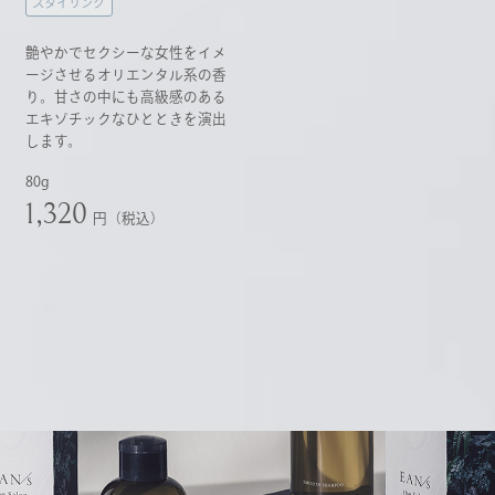
スタイリング
艶やかでセクシーな女性をイメ
ージさせるオリエンタル系の香
り。甘さの中にも高級感のある
エキゾチックなひとときを演出
します。
80g
1,320
円（税込）