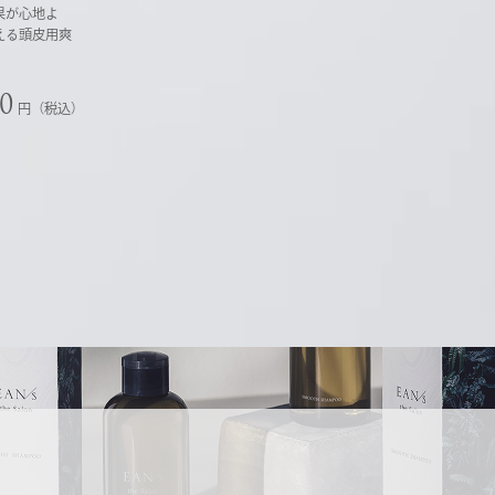
果が心地よ
える頭皮用爽
60
円（税込）