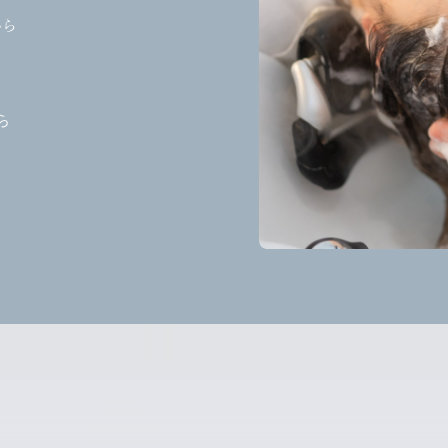
から
ら
ら